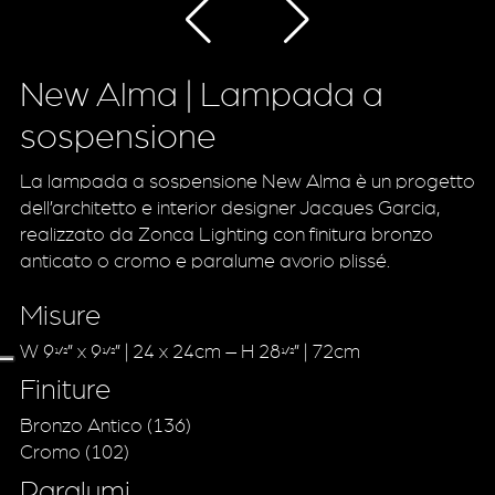
New Alma | Lampada a
sospensione
La lampada a sospensione New Alma è un progetto
dell’architetto e interior designer Jacques Garcia,
realizzato da Zonca Lighting con finitura bronzo
anticato o cromo e paralume avorio plissé.
Misure
W 9
” x 9
” | 24 x 24cm – H 28
” | 72cm
1/2
1/2
1/2
Finiture
Bronzo Antico (136)
Cromo (102)
Paralumi